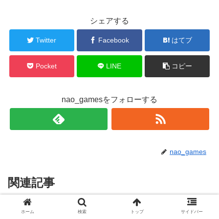
シェアする
Twitter
Facebook
はてブ
Pocket
LINE
コピー
nao_gamesをフォローする
nao_games
関連記事
【Oxygen Not Included】ONI攻
ホーム
検索
トップ
サイドバー
Oxygen Not Included