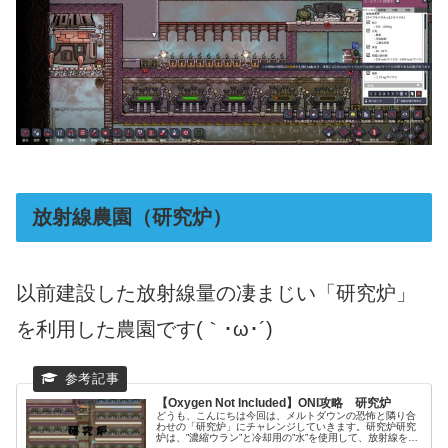
放射線農園（研究炉）
以前建設した放射線量の凄まじい「研究炉」
を利用した農園です(｀･ω･´)
【Oxygen Not Included】ONI攻略 研究炉
どうも、こんにちは今回は、メルトダウンの恐怖と隣り合
わせの「研究炉」にチャレンジしていきます。研究炉研究
炉は、”濃縮ウラン”と冷却用の”水”を使用して、放射線を生