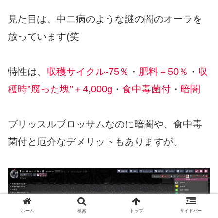
見た目は、中二病のような謎の闇のオーラを
放っています(笑
特性は、
収穫サイクル-75％
・
肥料＋50％
・
収
穫時”腐った塊”＋4,000g
・
食中毒菌付
・
暗闇
ブリッスルブロッサムなのに暗闇や、食中毒
菌付と厄介なデメリットもありますが、
ホーム
検索
トップ
サイドバー