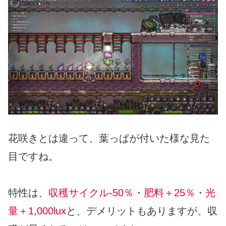
花咲きとは違って、葉っぱが付いた様な見た
目ですね。
特性は、
収穫サイクル-50％
・
肥料＋25％
・
光
量＋1,000lux
と、デメリットもありますが、収